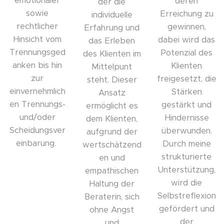
emotionaler
deren
der die
sowie
Erreichung zu
individuelle
rechtlicher
gewinnen,
Erfahrung und
Hinsicht vom
dabei wird das
das Erleben
Trennungsged
Potenzial des
des Klienten im
anken bis hin
Klienten
Mittelpunt
zur
freigesetzt, die
steht. Dieser
einvernehmlich
Stärken
Ansatz
en Trennungs-
gestärkt und
ermöglicht es
und/oder
Hindernisse
dem Klienten,
Scheidungsver
überwunden.
aufgrund der
einbarung.
Durch meine
wertschätzend
strukturierte
en und
Unterstützung,
empathischen
wird die
Haltung der
Selbstreflexion
Beraterin, sich
gefördert und
ohne Angst
der
und