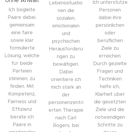
ohne Anwalt
Ich unterstütze
Lebenssituatio
Ich begleite
Personen
nen die
Paare dabei,
dabei ihre
sozialen,
gemeinsam
persönlichen
emotionalen
eine faire
oder
und
sowie klar
beruflichen
psychischen
formulierte
Ziele zu
Herausforderu
Lösung, welche
erreichen.
ngen zu
für beide
Durch gezielte
bewältigen.
Parteien
Fragen und
Dabei
stimmen, zu
Techniken
orientiere ich
finden. Mit
helfe ich,
mich stark an
Kompetenz,
Klarheit über
der
Fairness und
die gesetzten
personenzentri
Effizienz
Ziele und die
erten Therapie
berate ich
notwendigen
nach Carl
Paare in
Schritte zu
Rogers. bei