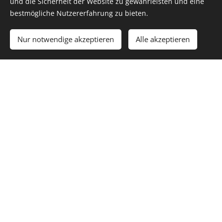
und die Sicherheit der Website zu gewährleisten und eine
bestmögliche Nutzererfahrung zu bieten.
Nur notwendige akzeptieren
Alle akzeptieren
Jacqueline Steiner
Der Mensch steht bei mir immer im